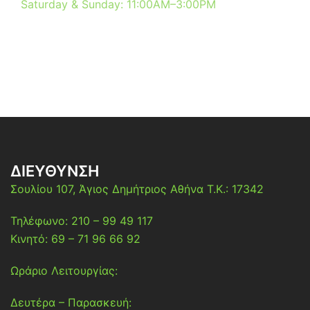
Saturday & Sunday: 11:00AM–3:00PM
ΔΙΕΎΘΥΝΣΗ
Σουλίου 107,
Άγιος Δημήτριος
Αθήνα
Τ.Κ.: 17342
Τηλέφωνο: 210 – 99 49 117
Κινητό: 69 – 71 96 66 92
Ωράριο Λειτουργίας:
Δευτέρα – Παρασκευή: