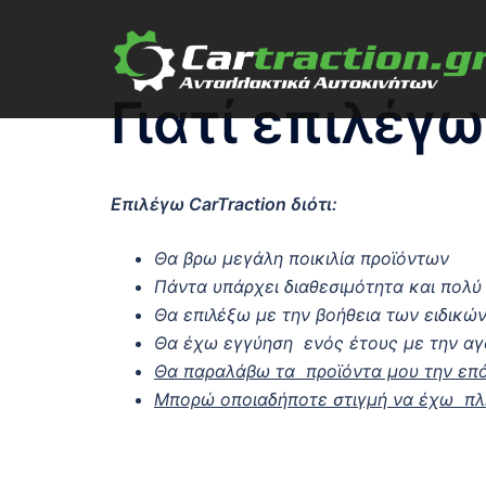
Skip
to
content
Γιατί επιλέγω
Επιλέγω CarTraction διότι:
Θα βρω μεγάλη ποικιλία προϊόντων
Πάντα υπάρχει διαθεσιμότητα και πολύ
Θα επιλέξω με την βοήθεια των ειδικώ
Θα έχω εγγύηση ενός έτους με την α
Θα παραλάβω τα προϊόντα μου την επ
Μπορώ οποιαδήποτε στιγμή να έχω πλη